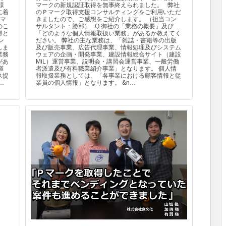
様
マークの新規認証取得を無事終えられました。 弊社
に着
のＰマーク取得支援コンサルティングをご利用いただ
ーマ
きましたので、ご感想をご紹介します。 （担当コン
のこ
サルタント：勝部） Q:御社の「業務の概要」及び
得と
「どのような個人情報取扱い業務」があるか教えてく
ン
ださい。 弊社の主な業務は、「雑誌・書籍等の出版
しま
及び販売事業、広告代理事業、情報処理及びシステム
業務
ウェアの企画・開発事業、建設情報総合サイト（建設
があ
MiL）運営事業、説明会・講習会運営事業、一般労働
道
者派遣及び有料職業紹介事業」となります。 個人情
ス提
報取扱業務としては、「各事業における顧客情報と従
…
業員の個人情報」となります。 &n…