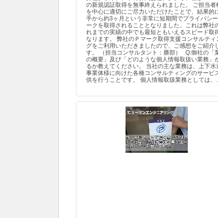
の新規認証取得を無事終えられました。 ご担当者
を中心に適切にご尽力いただけたことで、結果的
手から約3ヶ月という非常に短期間でプライバシ
ークを取得されることとなりました。これは弊社
れまでの実績の中でも最短ともいえるスピード取
なります。 弊社のＰマーク取得支援コンサルティ
グをご利用いただきましたので、ご感想をご紹介
す。 （担当コンサルタント：勝部） Q:御社の「
の概要」及び「どのような個人情報取扱い業務」
るか教えてください。 当社の主な業務は、上下水
事業体様に向けた各種コンサルティングのサービ
供を行うことです。 個人情報取扱業務としては、