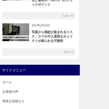
性と運用ルールの９つのチェ
ックポイント
21081 PV
2017年1月12日
写真から指紋が盗まれるリス
ク。スマホや入退室セキュリ
ティが破られる可能性
8321 PV
サイドメニュー
ホーム
お客様の声
簡単お見積もり