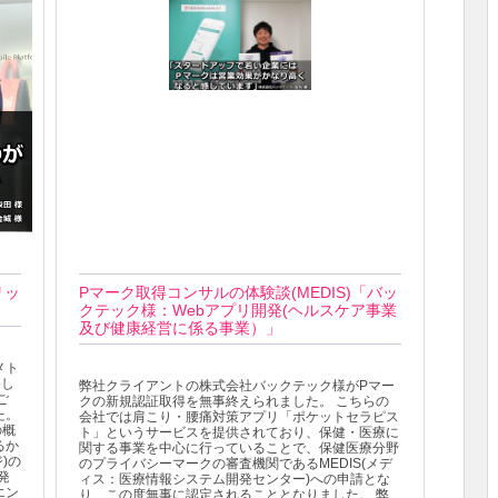
リッ
Pマーク取得コンサルの体験談(MEDIS)「バッ
クテック様：Webアプリ開発(ヘルスケア事業
及び健康経営に係る事業）」
メト
まし
弊社クライアントの株式会社バックテック様がPマー
ご
クの新規認証取得を無事終えられました。 こちらの
た。
会社では肩こり・腰痛対策アプリ「ポケットセラピス
の概
ト」というサービスを提供されており、保健・医療に
るか
関する事業を中心に行っていることで、保健医療分野
)の
のプライバシーマークの審査機関であるMEDIS(メデ
発
ィス：医療情報システム開発センター)への申請とな
エン
り、この度無事に認定されることとなりました。 弊