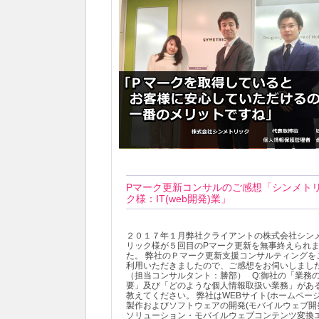
Pマーク更新コンサルのご感想「シンメト
ク様：IT(web開発)業」
２０１７年１月弊社クライアントの株式会社シン
リック様が５回目のPマーク更新を無事終えられ
た。 弊社のＰマーク更新支援コンサルティングを
利用いただきましたので、ご感想をお伺いしまし
（担当コンサルタント：勝部） Q:御社の「業務
要」及び「どのような個人情報取扱い業務」があ
教えてください。 弊社はWEBサイト(ホームページ
製作およびソフトウェアの開発(モバイルウェブ開
ソリューション・モバイルウェブコンテンツ変換