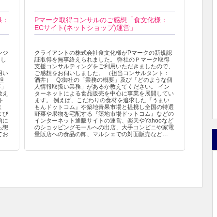
県：
Pマーク取得コンサルのご感想「食文化様：
ECサイト(ネットショップ)運営」
ンジ
クライアントの株式会社食文化様がPマークの新規認
まし
証取得を無事終えられました。 弊社のＰマーク取得
、
支援コンサルティングをご利用いただきましたので、
用い
ご感想をお伺いしました。 （担当コンサルタント：
担
酒井） Q:御社の「業務の概要」及び「どのような個
要」
人情報取扱い業務」があるか教えてください。 イン
教え
ターネットによる食品販売を中心に事業を展開してい
ト
ます。 例えば、こだわりの食材を追求した『うまい
ま
もんドットコム』や築地青果市場と提携し全国の特選
よび
野菜や果物を宅配する『築地市場ドットコム』などの
的に
インターネット通販サイトの運営、楽天やYahooなど
も想
のショッピングモールへの出店、大手コンビニや家電
てお
量販店への食品の卸、マルシェでの対面販売など…