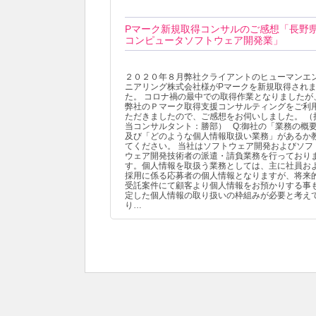
Pマーク新規取得コンサルのご感想「長野
コンピュータソフトウェア開発業」
２０２０年８月弊社クライアントのヒューマンエ
ニアリング株式会社様がPマークを新規取得され
た。 コロナ禍の最中での取得作業となりましたが
弊社のＰマーク取得支援コンサルティングをご利
ただきましたので、ご感想をお伺いしました。 （
当コンサルタント：勝部） Q:御社の「業務の概
及び「どのような個人情報取扱い業務」があるか
てください。 当社はソフトウェア開発およびソフ
ウェア開発技術者の派遣・請負業務を行っており
す。個人情報を取扱う業務としては、主に社員お
採用に係る応募者の個人情報となりますが、将来
受託案件にて顧客より個人情報をお預かりする事
定した個人情報の取り扱いの枠組みが必要と考え
り…