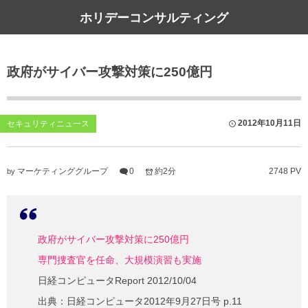
ホリデーコンサルティング
コンサルティングサービス
Pマーク取得セミナー
当社について
政府がサイバー攻撃対策に250億円
ホリデーコンサルティングとは
Pマーク取得支援コンサルティング
セミナー申込みフォーム
よくあるご質問 – ホリコンのお手軽相談室
Pマーク更新支援コンサルティング
セミナー参加者の声（抜粋）
2012年10月11日
セキュリティニュース
Pマーク取得顧問サービス
マーケティンググループ
0
約2分
2748 PV
by
Pマークスポット契約
コンサルティング費用例
政府がサイバー攻撃対策に250億円
専門捜査官を任命、大規模演習も実施
日経コンピュータReport 2012/10/04
出典：日経コンピュータ2012年9月27日号 p.11